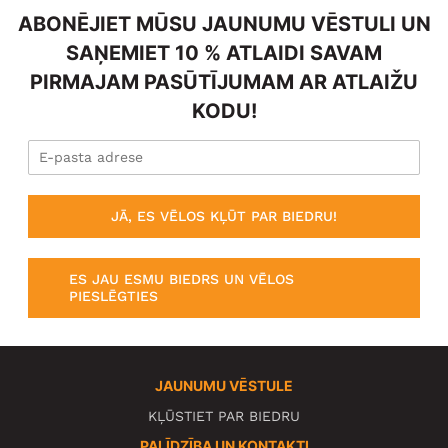
ABONĒJIET MŪSU JAUNUMU VĒSTULI UN
SAŅEMIET 10 % ATLAIDI SAVAM
PIRMAJAM PASŪTĪJUMAM AR ATLAIŽU
KODU!
JĀ, ES VĒLOS KĻŪT PAR BIEDRU!
ES JAU ESMU BIEDRS UN VĒLOS
PIESLĒGTIES
JAUNUMU VĒSTULE
KĻŪSTIET PAR BIEDRU
PALĪDZĪBA UN KONTAKTI