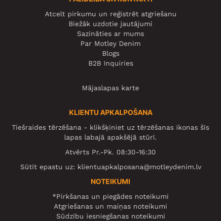
Atcelt pirkumu un reģistrēt atgriešanu
Biežāk uzdotie jautājumi
Sazināties ar mums
Par Motley Denim
Blogs
B2B Inquiries
Mājaslapas karte
KLIENTU APKALPOŠANA
Tiešraides tērzēšana - klikšķiniet uz tērzēšanas ikonas šīs
lapas labajā apakšējā stūrī.
Atvērts Pr.-Pk. 08:30-16:30
Sūtīt epastu uz:
klientuapkalposana@motleydenim.lv
NOTEIKUMI
*Pirkšanas un piegādes noteikumi
Atgriešanas un maiņas noteikumi
Sūdzību iesniegšanas noteikumi