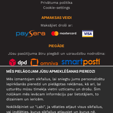
Privātuma politika
Cookie-settings
APMAKSAS VEIDI
Maksājiet droši ar:
PIEGĀDE
Jūsu pasūtījuma ātru piegādi un uzraudzību nodrošina:
MĒS PIELĀGOJAM JŪSU APMEKLĒŠANAS PIEREDZI
SOCIĀLIE TĪKLI
Mēs izmantojam sīkfailus, lai sniegtu jums personalizētu
iepirkšanās pieredzi un pielāgotas reklāmas, kā arī, lai
uzturētu mūsu tīmekļa vietni uzticamu un drošu. Šim
nolūkam mēs ievācam informāciju par lietotājiem, to
UZŅĒMUMS
dizainiem un ierīcēm.
Motley Denim Europe OÜ
Noklikšķiniet uz "Labi", ja vēlaties atļaut visus sīkfailus,
Narva mnt 5, EE-10117 Tallinn
vai izvēlēties, kurus sīkfailus atļausiet un kurus nē,
Reg: 12356245