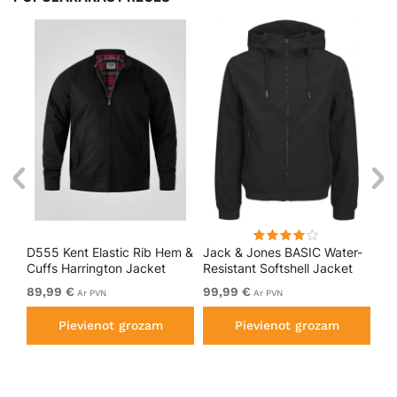
D555 Kent Elastic Rib Hem &
Jack & Jones BASIC Water-
Ad
lack
Cuffs Harrington Jacket
Resistant Softshell Jacket
Sof
Black
Black
89,99 €
99,99 €
No
Ar PVN
Ar PVN
Pievienot grozam
Pievienot grozam