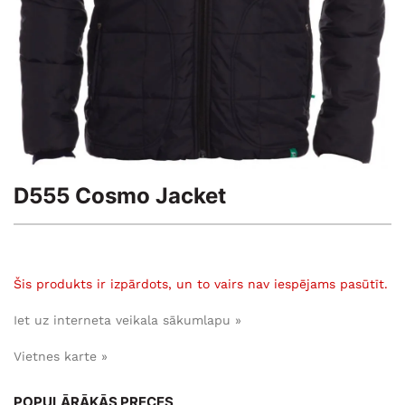
D555 Cosmo Jacket
Šis produkts ir izpārdots, un to vairs nav iespējams pasūtīt.
Iet uz interneta veikala sākumlapu »
Vietnes karte »
POPULĀRĀKĀS PRECES