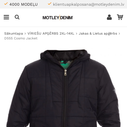
4000 MODEĻU
klientuapkalposana@motleydenim.lv
Sākumlapa
VĪRIEŠU APĢĒRBS 2XL-14XL
Jakas & Lietus apģērbs
D555 Cosmo Jacket