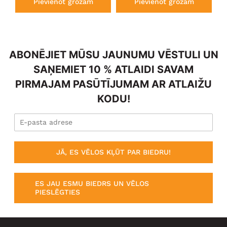
Pievienot grozam
Pievienot grozam
ABONĒJIET MŪSU JAUNUMU VĒSTULI UN
SAŅEMIET 10 % ATLAIDI SAVAM
PIRMAJAM PASŪTĪJUMAM AR ATLAIŽU
KODU!
JĀ, ES VĒLOS KĻŪT PAR BIEDRU!
ES JAU ESMU BIEDRS UN VĒLOS
PIESLĒGTIES