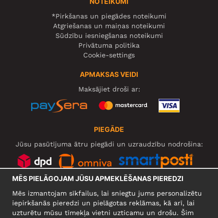
NOTEIKUMI
*Pirkšanas un piegādes noteikumi
Atgriešanas un maiņas noteikumi
Sūdzību iesniegšanas noteikumi
Privātuma politika
Cookie-settings
APMAKSAS VEIDI
Maksājiet droši ar:
PIEGĀDE
Jūsu pasūtījuma ātru piegādi un uzraudzību nodrošina:
MĒS PIELĀGOJAM JŪSU APMEKLĒŠANAS PIEREDZI
SOCIĀLIE TĪKLI
Mēs izmantojam sīkfailus, lai sniegtu jums personalizētu
iepirkšanās pieredzi un pielāgotas reklāmas, kā arī, lai
uzturētu mūsu tīmekļa vietni uzticamu un drošu. Šim