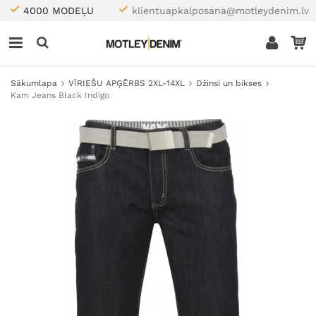
4000 MODEĻU
klientuapkalposana@motleydenim.lv
Sākumlapa
VĪRIEŠU APĢĒRBS 2XL-14XL
Džinsi un bikses
Kam Jeans Black Indigo