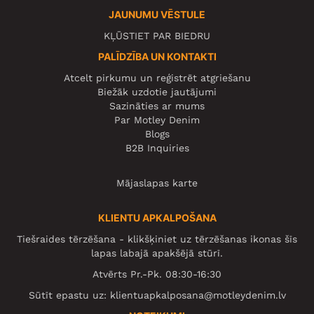
JAUNUMU VĒSTULE
KĻŪSTIET PAR BIEDRU
PALĪDZĪBA UN KONTAKTI
Atcelt pirkumu un reģistrēt atgriešanu
Biežāk uzdotie jautājumi
Sazināties ar mums
Par Motley Denim
Blogs
B2B Inquiries
Mājaslapas karte
KLIENTU APKALPOŠANA
Tiešraides tērzēšana - klikšķiniet uz tērzēšanas ikonas šīs
lapas labajā apakšējā stūrī.
Atvērts Pr.-Pk. 08:30-16:30
Sūtīt epastu uz:
klientuapkalposana@motleydenim.lv