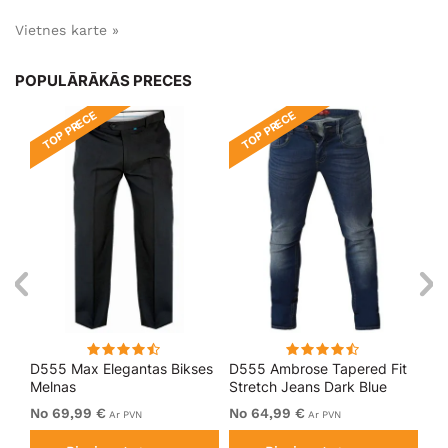
Vietnes karte »
POPULĀRĀKĀS PRECES
TOP PRECE
TOP PRECE
T
D555 Max Elegantas Bikses
D555 Ambrose Tapered Fit
Ro
Melnas
Stretch Jeans Dark Blue
Dži
No 69,99 €
No 64,99 €
64
Ar PVN
Ar PVN