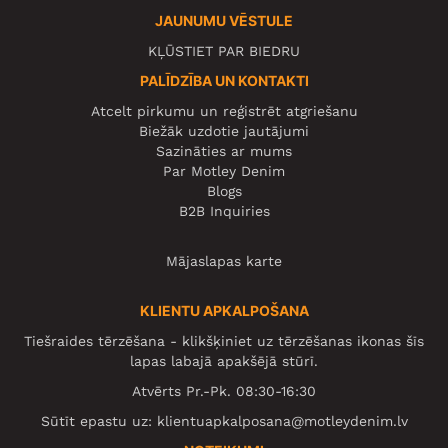
JAUNUMU VĒSTULE
KĻŪSTIET PAR BIEDRU
PALĪDZĪBA UN KONTAKTI
Atcelt pirkumu un reģistrēt atgriešanu
Biežāk uzdotie jautājumi
Sazināties ar mums
Par Motley Denim
Blogs
B2B Inquiries
Mājaslapas karte
KLIENTU APKALPOŠANA
Tiešraides tērzēšana - klikšķiniet uz tērzēšanas ikonas šīs
lapas labajā apakšējā stūrī.
Atvērts Pr.-Pk. 08:30-16:30
Sūtīt epastu uz:
klientuapkalposana@motleydenim.lv