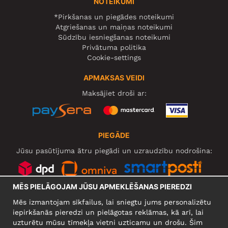
NOTEIKUMI
*Pirkšanas un piegādes noteikumi
Atgriešanas un maiņas noteikumi
Sūdzību iesniegšanas noteikumi
Privātuma politika
Cookie-settings
APMAKSAS VEIDI
Maksājiet droši ar:
PIEGĀDE
Jūsu pasūtījuma ātru piegādi un uzraudzību nodrošina:
MĒS PIELĀGOJAM JŪSU APMEKLĒŠANAS PIEREDZI
SOCIĀLIE TĪKLI
Mēs izmantojam sīkfailus, lai sniegtu jums personalizētu
iepirkšanās pieredzi un pielāgotas reklāmas, kā arī, lai
uzturētu mūsu tīmekļa vietni uzticamu un drošu. Šim