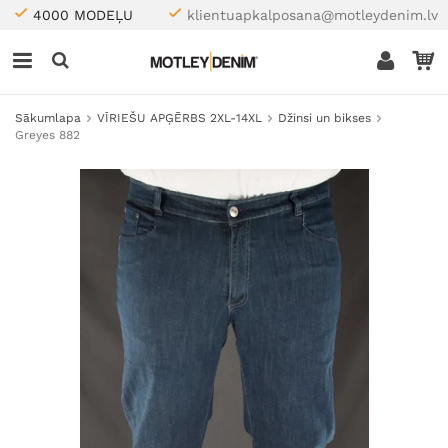
4000 MODEĻU
klientuapkalposana@motleydenim.lv
Sākumlapa
VĪRIEŠU APĢĒRBS 2XL-14XL
Džinsi un bikses
Greyes 882