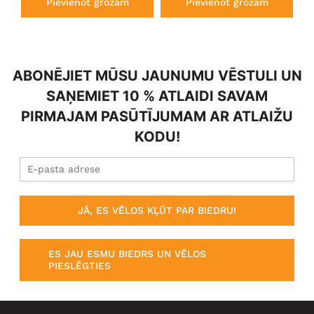
Pievienot grozam
Pievienot grozam
ABONĒJIET MŪSU JAUNUMU VĒSTULI UN
SAŅEMIET 10 % ATLAIDI SAVAM
PIRMAJAM PASŪTĪJUMAM AR ATLAIŽU
KODU!
JĀ, ES VĒLOS KĻŪT PAR BIEDRU!
ES JAU ESMU BIEDRS UN VĒLOS
PIESLĒGTIES