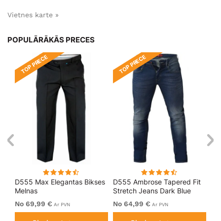
Vietnes karte »
POPULĀRĀKĀS PRECES
TOP PRECE
TOP PRECE
T
D555 Max Elegantas Bikses
D555 Ambrose Tapered Fit
D5
Melnas
Stretch Jeans Dark Blue
Bi
No 69,99 €
No 64,99 €
69
Ar PVN
Ar PVN