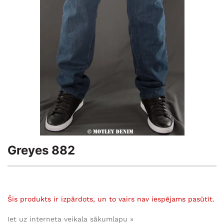
Greyes 882
Šis produkts ir izpārdots, un to vairs nav iespējams pasūtīt.
Iet uz interneta veikala sākumlapu »