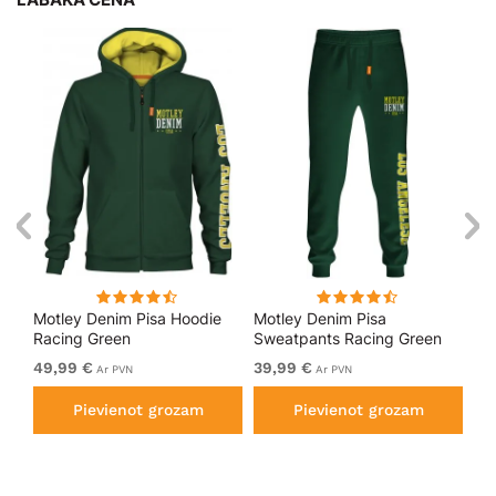
kls
Motley Denim Pisa Hoodie
Motley Denim Pisa
Mo
Racing Green
Sweatpants Racing Green
Bl
49,99 €
39,99 €
49
Ar PVN
Ar PVN
Pievienot grozam
Pievienot grozam