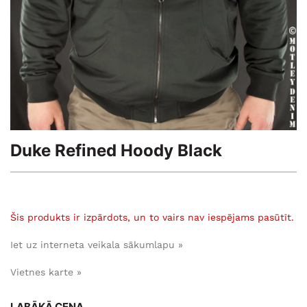
Duke Refined Hoody Black
Šis produkts ir izpārdots, un to vairs nav iespējams pasūtīt.
Iet uz interneta veikala sākumlapu »
Vietnes karte »
LABĀKĀ CENA