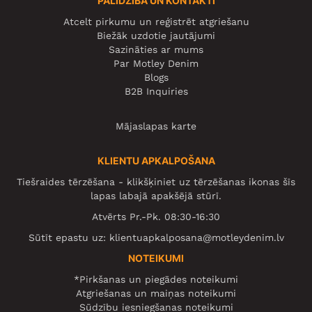
PALĪDZĪBA UN KONTAKTI
Atcelt pirkumu un reģistrēt atgriešanu
Biežāk uzdotie jautājumi
Sazināties ar mums
Par Motley Denim
Blogs
B2B Inquiries
Mājaslapas karte
KLIENTU APKALPOŠANA
Tiešraides tērzēšana - klikšķiniet uz tērzēšanas ikonas šīs
lapas labajā apakšējā stūrī.
Atvērts Pr.-Pk. 08:30-16:30
Sūtīt epastu uz:
klientuapkalposana@motleydenim.lv
NOTEIKUMI
*Pirkšanas un piegādes noteikumi
Atgriešanas un maiņas noteikumi
Sūdzību iesniegšanas noteikumi