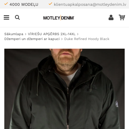
4000 MODEĻU
klientuapkalposana@motleydenim.lv
Sākumlapa
VĪRIEŠU APĢĒRBS 2XL-14XL
Džemperi un džemperi ar kapuci
Duke Refined Hoody Black