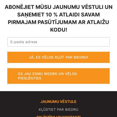
ABONĒJIET MŪSU JAUNUMU VĒSTULI UN
SAŅEMIET 10 % ATLAIDI SAVAM
PIRMAJAM PASŪTĪJUMAM AR ATLAIŽU
KODU!
JĀ, ES VĒLOS KĻŪT PAR BIEDRU!
ES JAU ESMU BIEDRS UN VĒLOS
PIESLĒGTIES
JAUNUMU VĒSTULE
KĻŪSTIET PAR BIEDRU