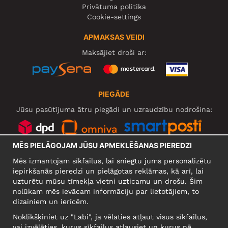
Privātuma politika
Cookie-settings
APMAKSAS VEIDI
Maksājiet droši ar:
PIEGĀDE
Jūsu pasūtījuma ātru piegādi un uzraudzību nodrošina:
MĒS PIELĀGOJAM JŪSU APMEKLĒŠANAS PIEREDZI
SOCIĀLIE TĪKLI
Mēs izmantojam sīkfailus, lai sniegtu jums personalizētu
iepirkšanās pieredzi un pielāgotas reklāmas, kā arī, lai
uzturētu mūsu tīmekļa vietni uzticamu un drošu. Šim
nolūkam mēs ievācam informāciju par lietotājiem, to
UZŅĒMUMS
dizainiem un ierīcēm.
Motley Denim Europe OÜ
Noklikšķiniet uz "Labi", ja vēlaties atļaut visus sīkfailus,
Narva mnt 5, EE-10117 Tallinn
vai izvēlēties, kurus sīkfailus atļausiet un kurus nē,