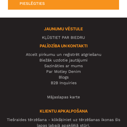
PIESLĒGTIES
JAUNUMU VĒSTULE
KĻŪSTIET PAR BIEDRU
PALĪDZĪBA UN KONTAKTI
Atcelt pirkumu un reģistrēt atgriešanu
Biežāk uzdotie jautājumi
Sazināties ar mums
Par Motley Denim
Blogs
B2B Inquiries
Mājaslapas karte
KLIENTU APKALPOŠANA
Tiešraides tērzēšana - klikšķiniet uz tērzēšanas ikonas šīs
lapas labajā apakšējā stūrī.