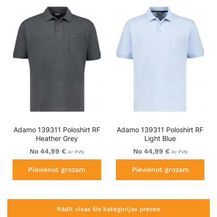
Adamo 139311 Poloshirt RF
Adamo 139311 Poloshirt RF
Heather Grey
Light Blue
No 44,99 €
No 44,99 €
Ar PVN
Ar PVN
Pievienot grozam
Pievienot grozam
Rādīt visas šīs kategorijas preces