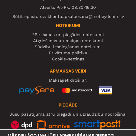
Atvērts Pr.-Pk. 08:30-16:30
Sūtīt epastu uz:
klientuapkalposana@motleydenim.lv
NOTEIKUMI
*Pirkšanas un piegādes noteikumi
Atgriešanas un maiņas noteikumi
Sūdzību iesniegšanas noteikumi
Privātuma politika
Cookie-settings
APMAKSAS VEIDI
Maksājiet droši ar:
PIEGĀDE
Jūsu pasūtījuma ātru piegādi un uzraudzību nodrošina:
MĒS PIELĀGOJAM JŪSU APMEKLĒŠANAS PIEREDZI