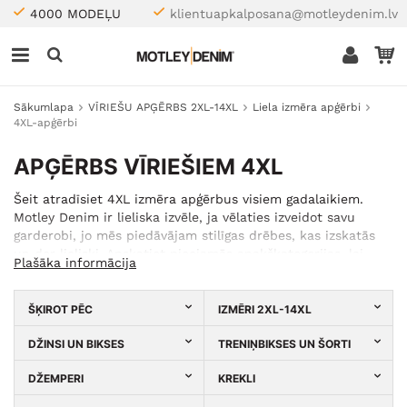
4000 MODEĻU
klientuapkalposana@motleydenim.lv
Sākumlapa
VĪRIEŠU APĢĒRBS 2XL-14XL
Liela izmēra apģērbi
4XL-apģērbi
APĢĒRBS VĪRIEŠIEM 4XL
Šeit atradīsiet 4XL izmēra apģērbus visiem gadalaikiem.
Motley Denim ir lieliska izvēle, ja vēlaties izveidot savu
garderobi, jo mēs piedāvājam stilīgas drēbes, kas izskatās
un der lieliski. Apskatiet pieejamās apakškategorijas, lai
Plašāka informācija
atrastu tieši tās 4XL izmēra drēbes, kādas jau sen vēlaties
iegādāties!
ŠĶIROT PĒC
IZMĒRI 2XL-14XL
DŽINSI UN BIKSES
TRENIŅBIKSES UN ŠORTI
DŽEMPERI
KREKLI