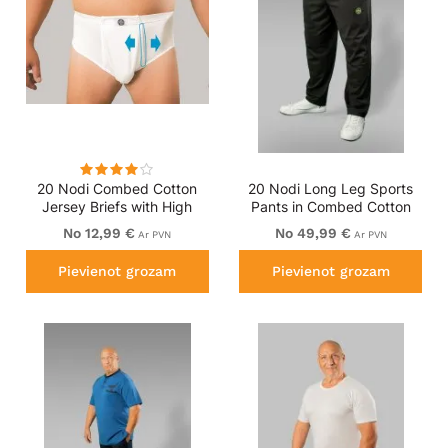
20 Nodi Combed Cotton
20 Nodi Long Leg Sports
Jersey Briefs with High
Pants in Combed Cotton
Side Cut and Side Opening
Jersey Black
No 12,99 €
No 49,99 €
Ar PVN
Ar PVN
White
Pievienot grozam
Pievienot grozam