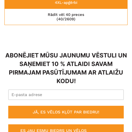
4XL-apģērbi
Rādīt vēl 40 preces
(40/2609)
ABONĒJIET MŪSU JAUNUMU VĒSTULI UN
SAŅEMIET 10 % ATLAIDI SAVAM
PIRMAJAM PASŪTĪJUMAM AR ATLAIŽU
KODU!
JĀ, ES VĒLOS KĻŪT PAR BIEDRU!
ES JAU ESMU BIEDRS UN VĒLOS