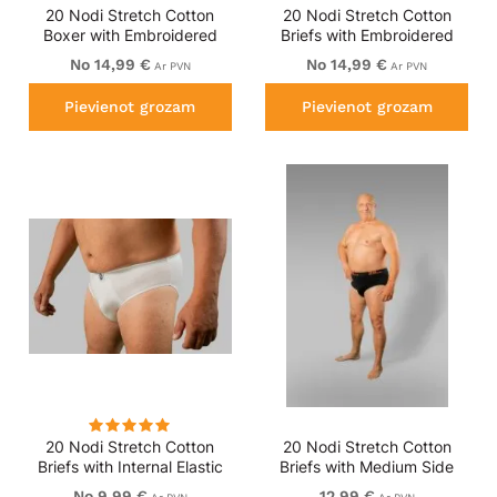
20 Nodi Stretch Cotton
20 Nodi Stretch Cotton
Boxer with Embroidered
Briefs with Embroidered
Long Leg Grey
Side Label Black
No 14,99 €
No 14,99 €
Ar PVN
Ar PVN
Pievienot grozam
Pievienot grozam
20 Nodi Stretch Cotton
20 Nodi Stretch Cotton
Briefs with Internal Elastic
Briefs with Medium Side
Band and Low Rise White
Cut Black
No 9,99 €
12,99 €