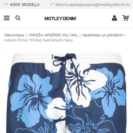
4000 MODEĻU
klientuapkalposana@motleydenim.lv
Sākumlapa
VĪRIEŠU APĢĒRBS 2XL-14XL
Apakšveļa un peldšorti
Adamo Elmar Printed Swimshorts Navy