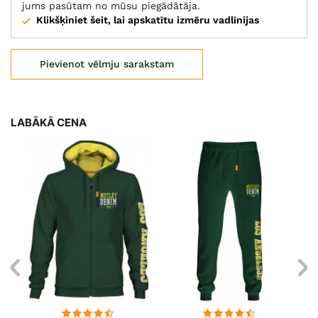
jums pasūtam no mūsu piegādātāja.
Klikšķiniet šeit, lai apskatītu izmēru vadlīnijas
Pievienot vēlmju sarakstam
LABĀKĀ CENA