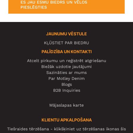
ES JAU ESMU BIEDRS UN VĒLOS
PIESLĒGTIES
JAUNUMU VĒSTULE
KĻŪSTIET PAR BIEDRU
PALĪDZĪBA UN KONTAKTI
Atcelt pirkumu un reģistrēt atgriešanu
Biežāk uzdotie jautājumi
Sazināties ar mums
Par Motley Denim
Blogs
B2B Inquiries
Mājaslapas karte
KLIENTU APKALPOŠANA
Tiešraides tērzēšana - klikšķiniet uz tērzēšanas ikonas šīs