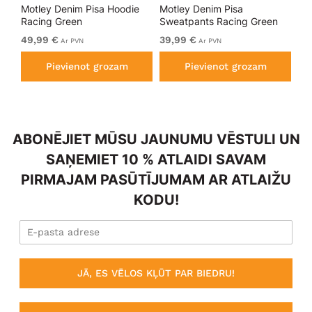
kls
Motley Denim Pisa Hoodie
Motley Denim Pisa
Mo
Racing Green
Sweatpants Racing Green
Bl
49,99 €
39,99 €
49
Ar PVN
Ar PVN
Pievienot grozam
Pievienot grozam
ABONĒJIET MŪSU JAUNUMU VĒSTULI UN
SAŅEMIET 10 % ATLAIDI SAVAM
PIRMAJAM PASŪTĪJUMAM AR ATLAIŽU
KODU!
JĀ, ES VĒLOS KĻŪT PAR BIEDRU!