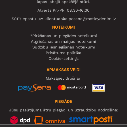
lapas labajā apakšējā stūrī.
Atvērts Pr.-Pk. 08:30-16:30
Sūtīt epastu uz:
klientuapkalposana@motleydenim.lv
NOTEIKUMI
*Pirkšanas un piegādes noteikumi
Atgriešanas un maiņas noteikumi
Sūdzību iesniegšanas noteikumi
Privātuma politika
Cookie-settings
APMAKSAS VEIDI
Maksājiet droši ar:
PIEGĀDE
Jūsu pasūtījuma ātru piegādi un uzraudzību nodrošina: